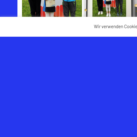
Wir verwenden Cookie
USK Hallwang
Links