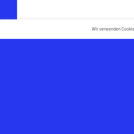
Wir verwenden Cookie
USK Hallwang
Links
Am Lohbach 6
Salzburger S
5300 Hallwang
ZVR-Zahl: 496627427
E-Mail:
office@usk-hallwang.at