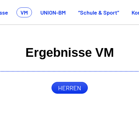
sse
VM
UNION-BM
“Schule & Sport”
Ko
Ergebnisse VM
HERREN